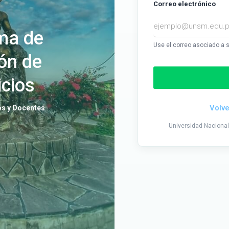
Correo electrónico
ma de
Use el correo asociado a s
ón de
icios
Volve
os y Docentes
Universidad Nacional 